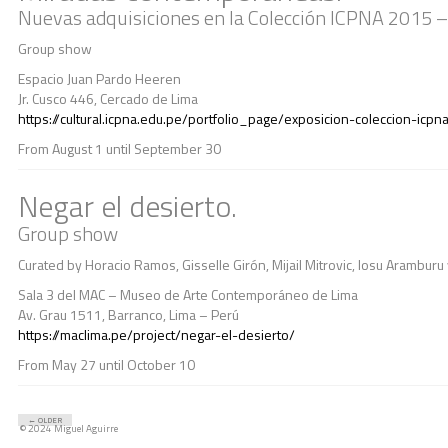
Nuevas adquisiciones en la Colección ICPNA 2015 
Group show
Espacio Juan Pardo Heeren
Jr. Cusco 446, Cercado de Lima
https://cultural.icpna.edu.pe/portfolio_page/exposicion-coleccion-icpn
From August 1 until September 30
Negar el desierto.
Group show
Curated by Horacio Ramos, Gisselle Girón, Mijail Mitrovic, Iosu Aramburu 
Sala 3 del MAC – Museo de Arte Contemporáneo de Lima
Av. Grau 1511, Barranco, Lima – Perú
https://maclima.pe/project/negar-el-desierto/
From May 27 until October 10
←
OLDER
© 2024 Miguel Aguirre