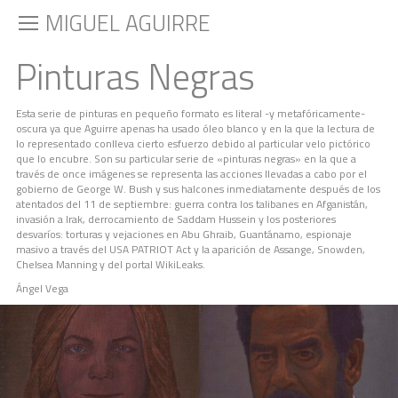
MIGUEL AGUIRRE
Pinturas Negras
Esta serie de pinturas en pequeño formato es literal -y metafóricamente-
oscura ya que Aguirre apenas ha usado óleo blanco y en la que la lectura de
lo representado conlleva cierto esfuerzo debido al particular velo pictórico
que lo encubre. Son su particular serie de «pinturas negras» en la que a
través de once imágenes se representa las acciones llevadas a cabo por el
gobierno de George W. Bush y sus halcones inmediatamente después de los
atentados del 11 de septiembre: guerra contra los talibanes en Afganistán,
invasión a Irak, derrocamiento de Saddam Hussein y los posteriores
desvaríos: torturas y vejaciones en Abu Ghraib, Guantánamo, espionaje
masivo a través del USA PATRIOT Act y la aparición de Assange, Snowden,
Chelsea Manning y del portal WikiLeaks.
Ángel Vega